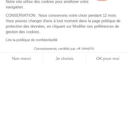
Notre site utilise des cookies pour améliorer votre
sécheresse, la Fédération Départementale de
navigation.
Pêche souhaite faire part de sa position
CONSERVATION : Nous conservons votre choix pendant 12 mois.
concernant les éventuelle...
Vous pouvez changer d'avis à tout moment dans la page politique de
protection des données, en cliquant sur Modifier ses préférences de
gestion des cookies.
Lire la politique de confidentialité
Consentements certifiés par
Non merci
Je choisis
OK pour moi
14 allée des eaux et forêts
Axeptio consent
Plateforme de Gestion du Consentement : Personnalisez vos O
Site de Marmilhat Sud
63370 LEMPDES
Notre plateforme vous permet d'adapter et de gérer vos paramètr
04.73.92.56.29
accueil@peche63.com