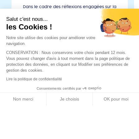
Dans le cadre des réflexions engagées sur la
gestion des milieux aquatiques en période de
Salut c'est nous...
sécheresse, la Fédération Départementale de
les Cookies !
Pêche souhaite faire part de sa position
concernant les éventuelle...
Notre site utilise des cookies pour améliorer votre
navigation.
CONSERVATION : Nous conservons votre choix pendant 12 mois.
Vous pouvez changer d'avis à tout moment dans la page politique de
protection des données, en cliquant sur Modifier ses préférences de
gestion des cookies.
Lire la politique de confidentialité
14 allée des eaux et forêts
Consentements certifiés par
Site de Marmilhat Sud
Non merci
Je choisis
OK pour moi
63370 LEMPDES
Axeptio consent
04.73.92.56.29
Plateforme de Gestion du Consentement : Personnalisez vos O
accueil@peche63.com
Notre plateforme vous permet d'adapter et de gérer vos paramètr