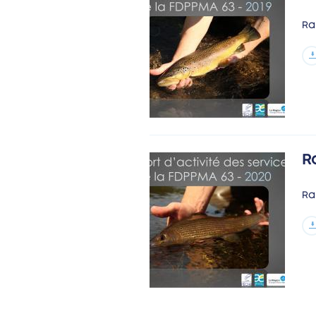
Ra
R
Ra