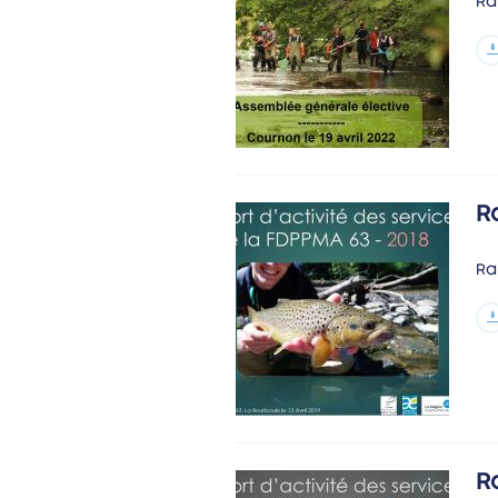
Ra
R
Ra
R