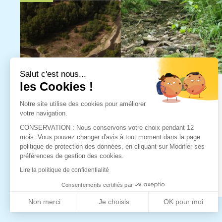
Salut c'est nous...
les Cookies !
Notre site utilise des cookies pour améliorer
SÉCHERESSE 2026
votre navigation.
CONSERVATION : Nous conservons votre choix pendant 12
Dans le cadre des réflexions engagées sur la
mois. Vous pouvez changer d'avis à tout moment dans la page
gestion des milieux aquatiques en période de
politique de protection des données, en cliquant sur Modifier ses
préférences de gestion des cookies.
sécheresse, la Fédération Départementale de
Pêche souhaite faire part de sa position
Lire la politique de confidentialité
concernant les éventuelle...
Consentements certifiés par
Non merci
Je choisis
OK pour moi
Axeptio consent