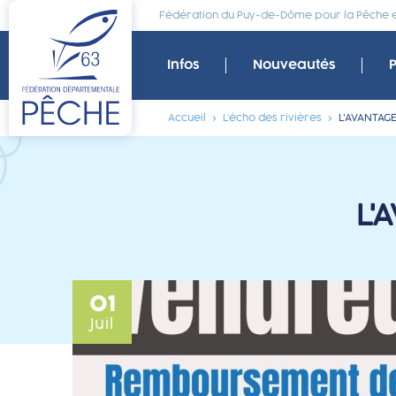
Fédération du Puy-de-Dôme pour la Pêche et
Infos
Nouveautés
Accueil
L’écho des rivières
L'AVANTAG
L'
01
Juil