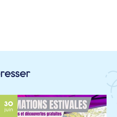
éresser
30
juin