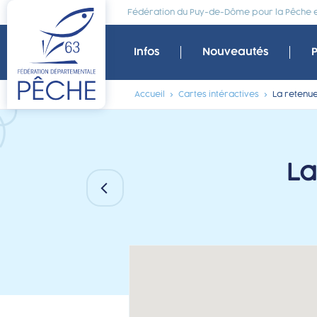
Fédération du Puy-de-Dôme pour la Pêche et
Infos
Nouveautés
Accueil
Cartes intéractives
La retenue
La