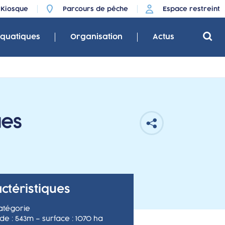
Kiosque
Parcours de pêche
Espace restreint
aquatiques
Organisation
Actus
ues
ctéristiques
atégorie
tude : 543m – surface : 1070 ha