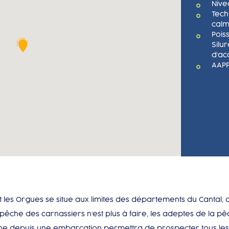
Nive
Tech
cal
Pois
Silu
d’a
AAPP
les Orgues se situe aux limites des départements du Cantal, 
pêche des carnassiers n’est plus à faire, les adeptes de la pê
che depuis une embarcation permettra de prospecter tous les 