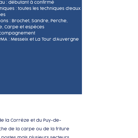
au : débutant à confirmé
niques : toutes les techniques d’eaux
mes
sons : Brochet, Sandre, Perche,
re, Carpe et espèces
ccompagnement
MA : Messeix et La Tour d’Auvergne
de la Corrèze et du Puy-de-
che de la carpe ou de la friture
postes mais plusieurs secteurs